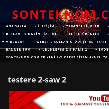
SONTEKNOM.
ANA SAYFA
ILETIŞIM
YABANCI FILMLER
REKLAM TV ONLINE IZLEME
LETGO ÜRÜNLER
VIDEOLAR
WEBSITE KULLANICI ADI ŞIFRE FIYATI
BANNER TÜM
ÜRÜNLERIMIZ SIPARIŞ 2
İMDB
SONTEKNOM.COM.TR YENI E-TICARET SITEM AYNISI 70.
testere 2-saw 2