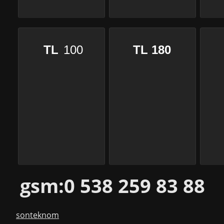
TL
100
TL 180
gsm:0 538 259 83 88
sonteknom