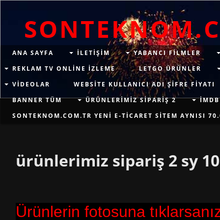
SONTEKNOM.
ANA SAYFA
ILETIŞIM
YABANCI FILMLER
REKLAM TV ONLINE IZLEME
LETGO ÜRÜNLER
VIDEOLAR
WEBSITE KULLANICI ADI ŞIFRE FIYATI
BANNER TÜM
ÜRÜNLERIMIZ SIPARIŞ 2
İMDB
SONTEKNOM.COM.TR YENI E-TICARET SITEM AYNISI 70.
ürünlerimiz sipariş 2 sy 10
Ürünlerin fotosuna tıklarsanız