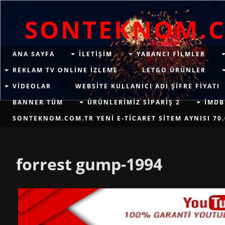
SONTEKNOM.
ANA SAYFA
ILETIŞIM
YABANCI FILMLER
REKLAM TV ONLINE IZLEME
LETGO ÜRÜNLER
VIDEOLAR
WEBSITE KULLANICI ADI ŞIFRE FIYATI
BANNER TÜM
ÜRÜNLERIMIZ SIPARIŞ 2
İMDB
SONTEKNOM.COM.TR YENI E-TICARET SITEM AYNISI 70.
forrest gump-1994