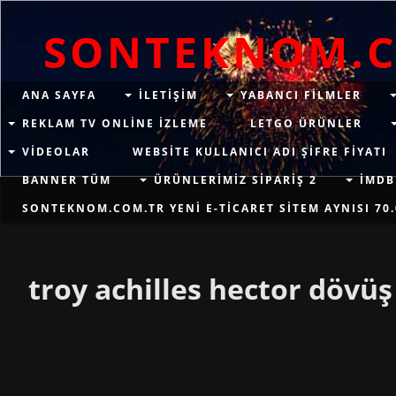
SONTEKNOM.
ANA SAYFA
ILETIŞIM
YABANCI FILMLER
REKLAM TV ONLINE IZLEME
LETGO ÜRÜNLER
VIDEOLAR
WEBSITE KULLANICI ADI ŞIFRE FIYATI
BANNER TÜM
ÜRÜNLERIMIZ SIPARIŞ 2
İMDB
SONTEKNOM.COM.TR YENI E-TICARET SITEM AYNISI 70.
troy achilles hector dövüş