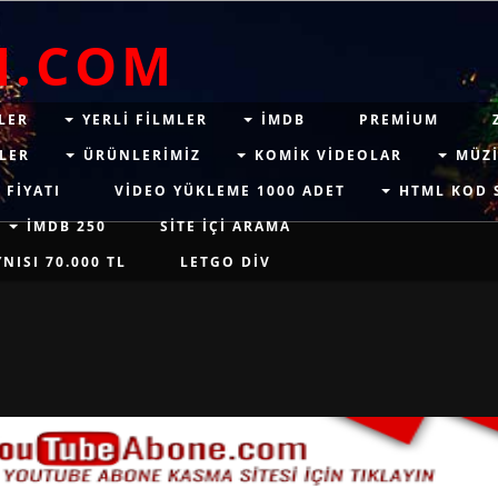
M.COM
LER
YERLI FILMLER
IMDB
PREMIUM
LER
ÜRÜNLERIMIZ
KOMIK VIDEOLAR
MÜZI
 FIYATI
VIDEO YÜKLEME 1000 ADET
HTML KOD 
İMDB 250
SITE IÇI ARAMA
ISI 70.000 TL
LETGO DIV