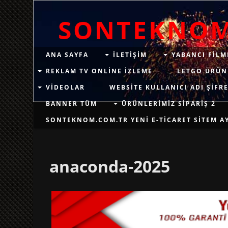
SONTEKNO
ANA SAYFA
ILETIŞIM
YABANCI FILM
REKLAM TV ONLINE IZLEME
LETGO ÜRÜN
VIDEOLAR
WEBSITE KULLANICI ADI ŞIFRE
BANNER TÜM
ÜRÜNLERIMIZ SIPARIŞ 2
SONTEKNOM.COM.TR YENI E-TICARET SITEM AYN
anaconda-2025