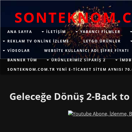
SONTEKNOM.
ANA SAYFA
ILETIŞIM
YABANCI FILMLER
REKLAM TV ONLINE IZLEME
LETGO ÜRÜNLER
VIDEOLAR
WEBSITE KULLANICI ADI ŞIFRE FIYATI
BANNER TÜM
ÜRÜNLERIMIZ SIPARIŞ 2
İMDB
SONTEKNOM.COM.TR YENI E-TICARET SITEM AYNISI 70.
Geleceğe Dönüş 2-Back to 