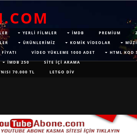
M.COM
LER
YERLI FILMLER
IMDB
PREMIUM
LER
ÜRÜNLERIMIZ
KOMIK VIDEOLAR
MÜZI
 FIYATI
VIDEO YÜKLEME 1000 ADET
HTML KOD 
İMDB 250
SITE IÇI ARAMA
ISI 70.000 TL
LETGO DIV