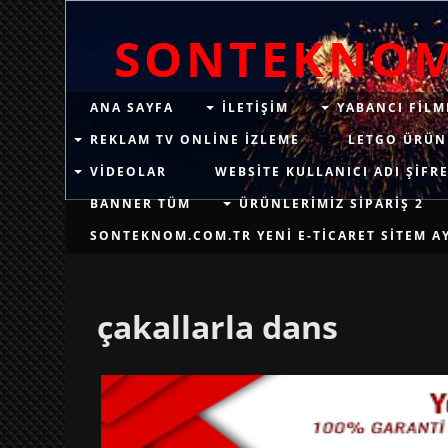
SONTEKNO
ANA SAYFA
ILETIŞIM
YABANCI FILM
REKLAM TV ONLINE IZLEME
LETGO ÜRÜN
VIDEOLAR
WEBSITE KULLANICI ADI ŞIFRE
BANNER TÜM
ÜRÜNLERIMIZ SIPARIŞ 2
SONTEKNOM.COM.TR YENI E-TICARET SITEM AYN
çakallarla dans