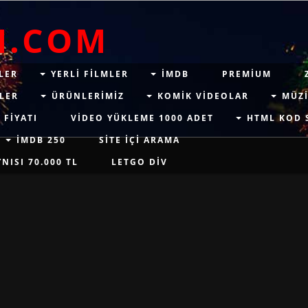
M.COM
LER
YERLI FILMLER
IMDB
PREMIUM
LER
ÜRÜNLERIMIZ
KOMIK VIDEOLAR
MÜZI
 FIYATI
VIDEO YÜKLEME 1000 ADET
HTML KOD 
İMDB 250
SITE IÇI ARAMA
ISI 70.000 TL
LETGO DIV