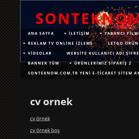
SONTEKNO
ANA SAYFA
ILETIŞIM
YABANCI FILM
REKLAM TV ONLINE IZLEME
LETGO ÜRÜN
VIDEOLAR
WEBSITE KULLANICI ADI ŞIFRE
BANNER TÜM
ÜRÜNLERIMIZ SIPARIŞ 2
SONTEKNOM.COM.TR YENI E-TICARET SITEM AYN
cv ornek
cv örnek
cv örnek boş