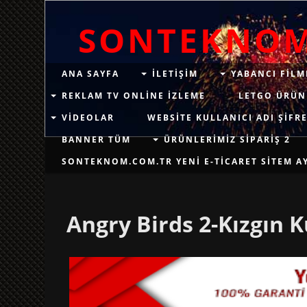
SONTEKNO
ANA SAYFA
ILETIŞIM
YABANCI FILM
REKLAM TV ONLINE IZLEME
LETGO ÜRÜN
VIDEOLAR
WEBSITE KULLANICI ADI ŞIFRE
BANNER TÜM
ÜRÜNLERIMIZ SIPARIŞ 2
SONTEKNOM.COM.TR YENI E-TICARET SITEM AYN
Angry Birds 2-Kızgın K