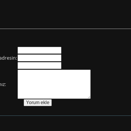
adresin:
ız: