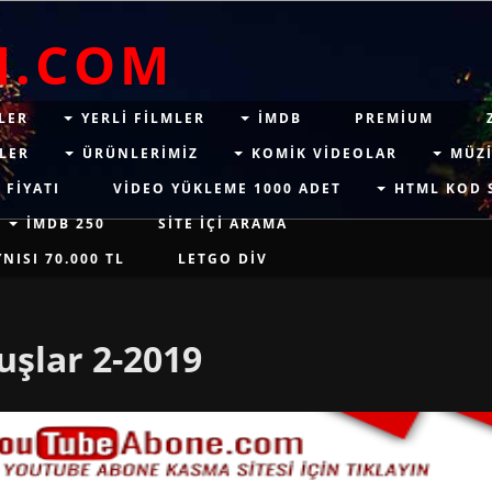
M.COM
LER
YERLI FILMLER
IMDB
PREMIUM
LER
ÜRÜNLERIMIZ
KOMIK VIDEOLAR
MÜZI
 FIYATI
VIDEO YÜKLEME 1000 ADET
HTML KOD 
İMDB 250
SITE IÇI ARAMA
ISI 70.000 TL
LETGO DIV
uşlar 2-2019