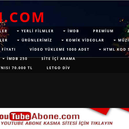
M.COM
LER
YERLI FILMLER
IMDB
PREMIUM
LER
ÜRÜNLERIMIZ
KOMIK VIDEOLAR
MÜZI
 FIYATI
VIDEO YÜKLEME 1000 ADET
HTML KOD 
İMDB 250
SITE IÇI ARAMA
ISI 70.000 TL
LETGO DIV