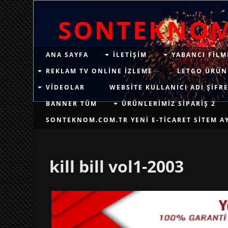
SONTEKNO
ANA SAYFA
ILETIŞIM
YABANCI FILM
REKLAM TV ONLINE IZLEME
LETGO ÜRÜN
VIDEOLAR
WEBSITE KULLANICI ADI ŞIFRE
BANNER TÜM
ÜRÜNLERIMIZ SIPARIŞ 2
SONTEKNOM.COM.TR YENI E-TICARET SITEM AYN
kill bill vol1-2003