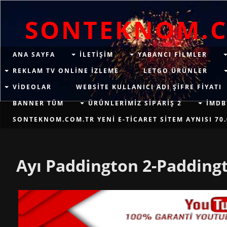
SONTEKNOM.
ANA SAYFA
ILETIŞIM
YABANCI FILMLER
REKLAM TV ONLINE IZLEME
LETGO ÜRÜNLER
VIDEOLAR
WEBSITE KULLANICI ADI ŞIFRE FIYATI
BANNER TÜM
ÜRÜNLERIMIZ SIPARIŞ 2
İMDB
SONTEKNOM.COM.TR YENI E-TICARET SITEM AYNISI 70.
Ayı Paddington 2-Padding