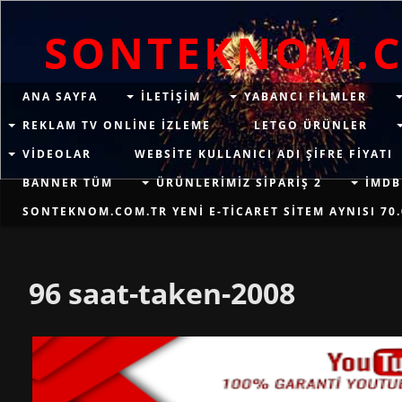
SONTEKNOM.
ANA SAYFA
ILETIŞIM
YABANCI FILMLER
REKLAM TV ONLINE IZLEME
LETGO ÜRÜNLER
VIDEOLAR
WEBSITE KULLANICI ADI ŞIFRE FIYATI
BANNER TÜM
ÜRÜNLERIMIZ SIPARIŞ 2
İMDB
SONTEKNOM.COM.TR YENI E-TICARET SITEM AYNISI 70.
96 saat-taken-2008