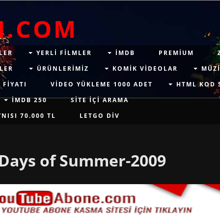
M.COM
LER
YERLI FILMLER
IMDB
PREMIUM
LER
ÜRÜNLERIMIZ
KOMIK VIDEOLAR
MÜZI
 FIYATI
VIDEO YÜKLEME 1000 ADET
HTML KOD 
İMDB 250
SITE IÇI ARAMA
ISI 70.000 TL
LETGO DIV
) Days of Summer-2009