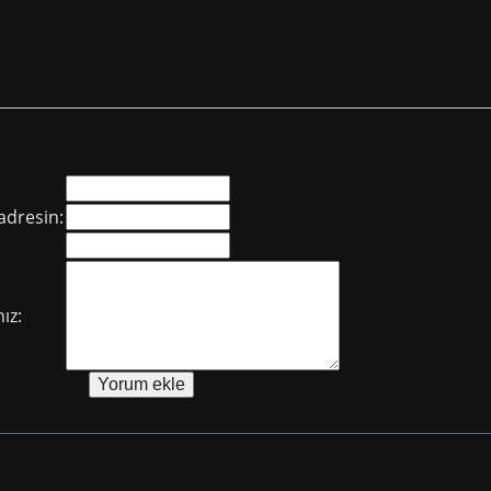
adresin:
ız: