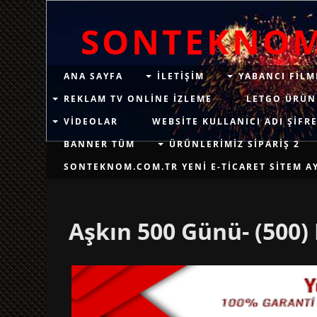
SONTEKNO
ANA SAYFA
ILETIŞIM
YABANCI FILM
REKLAM TV ONLINE IZLEME
LETGO ÜRÜN
VIDEOLAR
WEBSITE KULLANICI ADI ŞIFRE
BANNER TÜM
ÜRÜNLERIMIZ SIPARIŞ 2
SONTEKNOM.COM.TR YENI E-TICARET SITEM AYN
Aşkın 500 Günü- (500