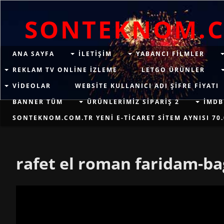
SONTEKNOM.
ANA SAYFA
ILETIŞIM
YABANCI FILMLER
REKLAM TV ONLINE IZLEME
LETGO ÜRÜNLER
VIDEOLAR
WEBSITE KULLANICI ADI ŞIFRE FIYATI
BANNER TÜM
ÜRÜNLERIMIZ SIPARIŞ 2
İMDB
SONTEKNOM.COM.TR YENI E-TICARET SITEM AYNISI 70.
rafet el roman faridam-ba