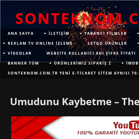
SONTEKNOM.
ANA SAYFA
ILETIŞIM
YABANCI FILMLER
REKLAM TV ONLINE IZLEME
LETGO ÜRÜNLER
VIDEOLAR
WEBSITE KULLANICI ADI ŞIFRE FIYATI
BANNER TÜM
ÜRÜNLERIMIZ SIPARIŞ 2
İMDB
SONTEKNOM.COM.TR YENI E-TICARET SITEM AYNISI 70.
Umudunu Kaybetme – The 