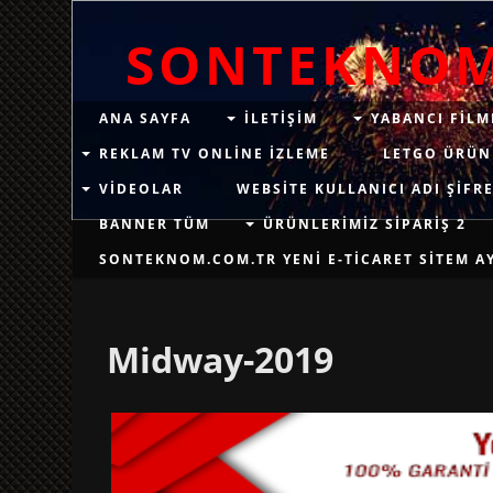
SONTEKNO
ANA SAYFA
ILETIŞIM
YABANCI FILM
REKLAM TV ONLINE IZLEME
LETGO ÜRÜN
VIDEOLAR
WEBSITE KULLANICI ADI ŞIFRE
BANNER TÜM
ÜRÜNLERIMIZ SIPARIŞ 2
SONTEKNOM.COM.TR YENI E-TICARET SITEM AYN
Midway-2019