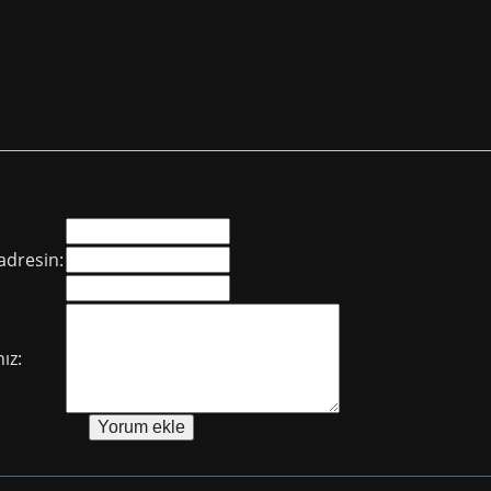
adresin:
ız: