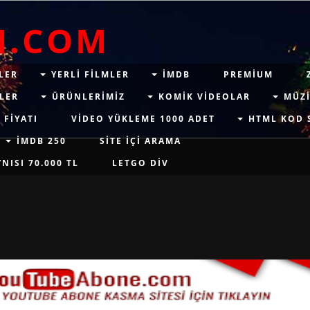
M.COM
LER
YERLI FILMLER
IMDB
PREMIUM
LER
ÜRÜNLERIMIZ
KOMIK VIDEOLAR
MÜZI
 FIYATI
VIDEO YÜKLEME 1000 ADET
HTML KOD 
İMDB 250
SITE IÇI ARAMA
ISI 70.000 TL
LETGO DIV