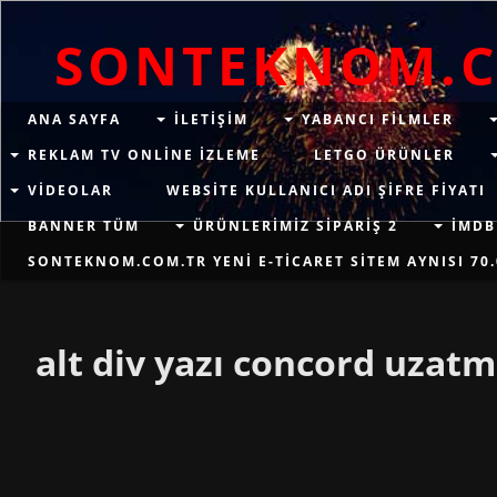
SONTEKNOM.
ANA SAYFA
ILETIŞIM
YABANCI FILMLER
REKLAM TV ONLINE IZLEME
LETGO ÜRÜNLER
VIDEOLAR
WEBSITE KULLANICI ADI ŞIFRE FIYATI
BANNER TÜM
ÜRÜNLERIMIZ SIPARIŞ 2
İMDB
SONTEKNOM.COM.TR YENI E-TICARET SITEM AYNISI 70.
alt div yazı concord uzatm