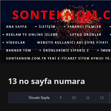
SONTEKNOM.
ANA SAYFA
ILETIŞIM
YABANCI FILMLER
REKLAM TV ONLINE IZLEME
LETGO ÜRÜNLER
VIDEOLAR
WEBSITE KULLANICI ADI ŞIFRE FIYATI
BANNER TÜM
ÜRÜNLERIMIZ SIPARIŞ 2
İMDB
SONTEKNOM.COM.TR YENI E-TICARET SITEM AYNISI 70.
13 no sayfa numara
Önceki Sayfa
9
10
11
12